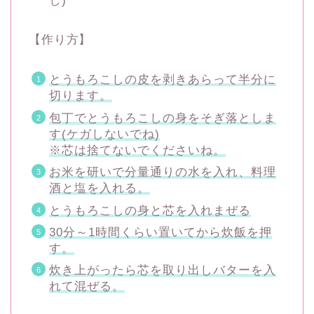
し)
【作り方】
とうもろこしの皮を剥きあらって半分に
切ります。
包丁でとうもろこしの身をそぎ落としま
す(ケガしないでね)
※芯は捨てないでくださいね。
お米を研いで分量通りの水を入れ、料理
酒と塩を入れる。
とうもろこしの身と芯を入れまぜる
30分～1時間くらい置いてから炊飯を押
す。
炊き上がったら芯を取り出しバターを入
れて混ぜる。