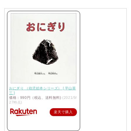
おにぎり （幼児絵本シリーズ） [ 平山英
三 ]
価格：990円（税込、送料無料)
(2021/9/
27時点)
楽天で購入