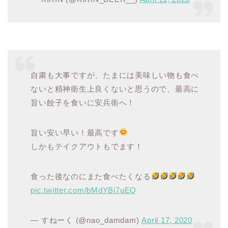
自粛も大事ですが、たまには美味しい物も食べ
ないと精神衛生上良くないと思うので、最高に
旨い餃子を食いに安兵衛へ！
旨い安い早い！最高です
しかもテイクアウトもでます！
食った後なのにまた食べたくなる
pic.twitter.com/bMdYBi7uEQ
— すねーく (@nao_damdam)
April 17, 2020