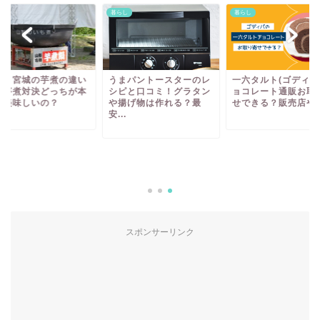
し
暮らし
暮らし
形と宮城の芋煮の違い
うまパントースターのレ
一六タルト(ゴディバ
？芋煮対決どっちが本
シピと口コミ！グラタン
ョコレート通販お取
に美味しいの？
や揚げ物は作れる？最
せできる？販売店や販.
安...
スポンサーリンク