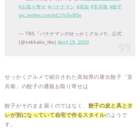
#お取り寄せ
#バナナマン
#高知
#安兵衛
#餃子
pic.twitter.com/pCt7oSvB5x
— TBS「バナナマンのせっかくグルメ!!」公式
(@sekkaku_tbs)
April 19, 2020
せっかくグルメで紹介された高知県の屋台餃子「安
兵衛」の餃子の通販お取り寄せは
餃子がそのまま届くのではなく、
餃子の皮と具とタ
レが別になっていて自宅で作るスタイル
のようで
す。