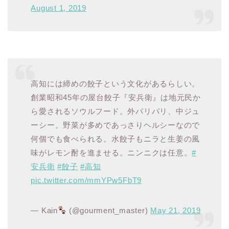
August 1, 2019
高知には締めの餃子という文化があるらしい。
創業昭和45年の屋台餃子『安兵衛』は地元民か
ら愛されるソウルフード。外パリパリ、中ジュ
ーシー。野菜が多めであっさりヘルシーなので
何個でも食べられる。水餃子もニラと生姜の風
味がレモン酎を進ませる。ニンニクは任意。
#
安兵衛
#餃子
#高知
pic.twitter.com/mmYPw5FbT9
— Kain
(@gourment_master)
May 21, 2019