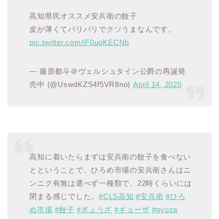
高知県民オススメ安兵衛の餃子
皮が薄くてパリパリでクソうまなんです。
pic.twitter.com/iF0ugKECNb
— 藤原都斗＠ヴェルシュタイン公爵の再誕発
売中 (@UswdKZS4f5VR8no)
April 14, 2020
高知に着いたらまずは安兵衛の餃子を食べない
とということで。ひろめ市場の安兵衛さんはニ
ンニク有無は選べず一種類で、22時くらいには
閉まる感じでした。
#CLS高知
#安兵衛
#ひろ
め市場
#餃子
#ぎょうざ
#ギョーザ
#gyoza