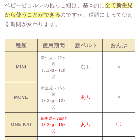
ベビービョルンの抱っこ紐は、基本的に
全て新生児
から使うことができる
のですが、種類によって使え
る期間が変わります。
種類
使用期間
腰ベルト
おんぶ
新生児～12ヶ
月
なし
×
MINI
(3.2kg～11k
g)
新生児～15ヶ
月
あり
×
MOVE
(3.2kg～12k
g)
新生児～3歳頃
あり
〇
ONE KAI
(3.2kg～15k
g)